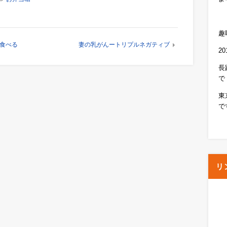
趣
食べる
妻の乳がんートリプルネガティブ
2
長
で
東
で
リ