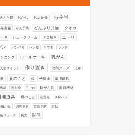
お弁当
おかし
お店紹介
H天ぷら鍋
どんぶり弁当
クオカ
お弁当箱
がん予防
ニトリ
ケーキ
シュークリーム
タコ焼き
パン
パン作り
パン屋
ヤマダ
ランチ
ロールケーキ
乳がん
ランニング
作り置き
便利グッズ
天堂スイッチ
厄年
妻のこと
失敗
子供達
富澤商店
娘
抗がん剤
撮影機材
当箱
強力粉
手ごね
料理道具
母のこと
注意点
米粉パン
自由が丘
調理器具
貧血予防
運動
闘病
菜ジュース
長女