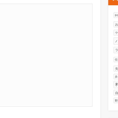
I
任
弁
野