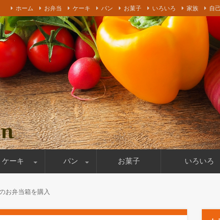
ホーム
お弁当
ケーキ
パン
お菓子
いろいろ
家族
自
ケーキやパン作りを書いております！妻の乳がんの闘病時の食事療
ケーキ
パン
お菓子
いろいろ
ールケーキ
パン作り
お店紹介
食材
買い出し
料理道具
撮影機材
その他
のお弁当箱を購入