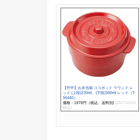
【竹中】お弁当箱 ココポット ラウンド レ
ッド (上段)230ml、(下段)300ml レッド（T-
56440）
価格：1978円（税込、送料別)
(2017/12/10
時点)