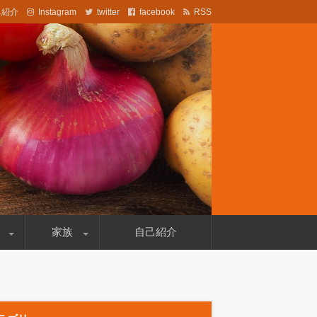
己紹介
Instagram
twitter
facebook
RSS
法なども記載しています。
家族
自己紹介
妻の病気
両親のこと
自分のこと
文鳥のこと