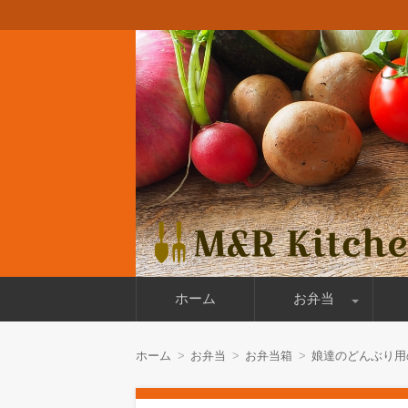
料理好きのパパの日々のお弁当と週末の
M&R Kitchen
コ
ホーム
お弁当
ン
テ
ン
作りおき
今日のお弁当
お弁当箱
ロ
ツ
ホーム
お弁当
お弁当箱
娘達のどんぶり用
へ
移
動