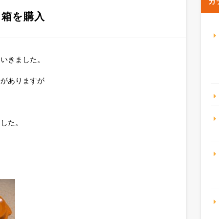
カ
当箱を購入
にいきました。
場がありますが
ました。