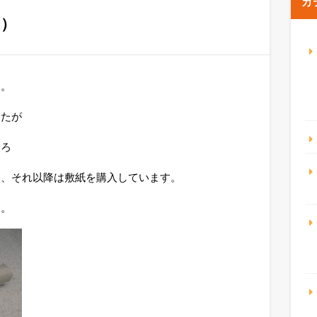
カ
紙）
す。
したが
ころ
り、それ以降は敷紙を購入しています。
す。