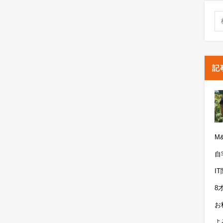
記
M
自
I
8
お
よ