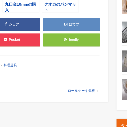
丸口金10mmの購
クオカのパンマッ
入
ト
シェア
はてブ
Pocket
feedly
料理道具
ロールケーキ天板
タ