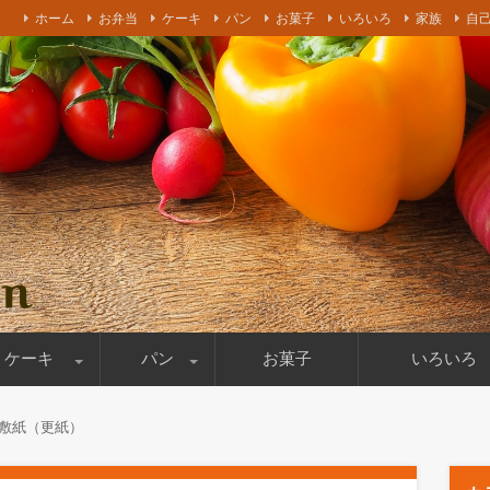
ホーム
お弁当
ケーキ
パン
お菓子
いろいろ
家族
自
ケーキやパン作りを書いております！妻の乳がんの闘病時の食事療
ケーキ
パン
お菓子
いろいろ
ールケーキ
パン作り
お店紹介
食材
買い出し
料理道具
撮影機材
その他
敷紙（更紙）