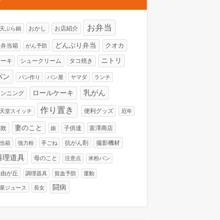
お弁当
おかし
お店紹介
H天ぷら鍋
どんぶり弁当
クオカ
お弁当箱
がん予防
ニトリ
ケーキ
シュークリーム
タコ焼き
パン
パン作り
パン屋
ヤマダ
ランチ
ロールケーキ
乳がん
ランニング
作り置き
便利グッズ
天堂スイッチ
厄年
妻のこと
失敗
子供達
富澤商店
娘
抗がん剤
撮影機材
当箱
強力粉
手ごね
料理道具
母のこと
注意点
米粉パン
自由が丘
調理器具
貧血予防
運動
闘病
菜ジュース
長女