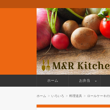
料理好きのパパの日々のお弁当と週末の
M&R Kitchen
コ
ホーム
お弁当
ン
テ
ン
作りおき
今日のお弁当
お弁当箱
ロ
ツ
ホーム
いろいろ
料理道具
ロールケーキの
へ
移
動