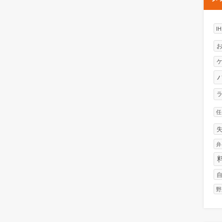
I
任
弁
野