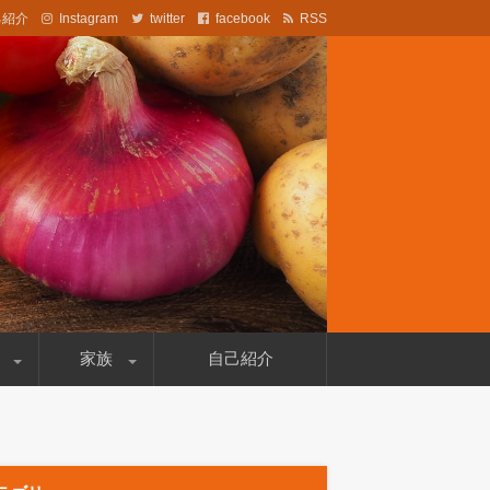
己紹介
Instagram
twitter
facebook
RSS
法なども記載しています。
家族
自己紹介
妻の病気
両親のこと
自分のこと
文鳥のこと