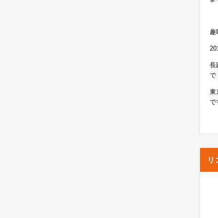
趣
2
長
で
東
で
リ