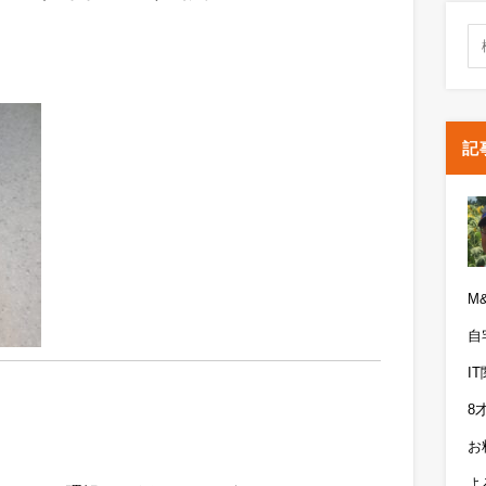
記
M
自
I
8
お
よ