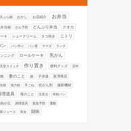
お弁当
おかし
お店紹介
H天ぷら鍋
どんぶり弁当
クオカ
お弁当箱
がん予防
ニトリ
ケーキ
シュークリーム
タコ焼き
パン
パン作り
パン屋
ヤマダ
ランチ
ロールケーキ
乳がん
ランニング
作り置き
便利グッズ
天堂スイッチ
厄年
妻のこと
失敗
子供達
富澤商店
娘
抗がん剤
撮影機材
当箱
強力粉
手ごね
料理道具
母のこと
注意点
米粉パン
自由が丘
調理器具
貧血予防
運動
闘病
菜ジュース
長女