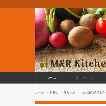
料理好きのパパの日々のお弁当と週末の
M&R Kitchen
コ
ホーム
お弁当
ン
テ
ン
作りおき
今日のお弁当
お弁当箱
ロ
ツ
ホーム
お弁当
作りおき
お弁当の簡単おか
へ
移
動