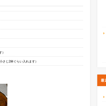
）
す）
を小さじ2杯ぐらい入れます）
最