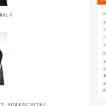
I
蓋をして
任
弁
野
。
して、そのまま汁につけておく。