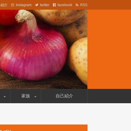
己紹介
Instagram
twitter
facebook
RSS
法なども記載しています。
家族
自己紹介
妻の病気
両親のこと
自分のこと
文鳥のこと