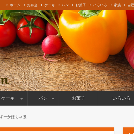
ホーム
お弁当
ケーキ
パン
お菓子
いろいろ
家族
自
ケーキやパン作りを書いております！妻の乳がんの闘病時の食事療
ケーキ
パン
お菓子
いろいろ
ールケーキ
パン作り
お店紹介
食材
買い出し
料理道具
撮影機材
その他
ずーかぼちゃ煮