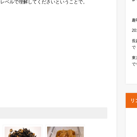
考レベルで理解してくださいということで。
趣
2
長
で
東
で
リ