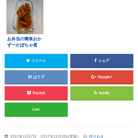
お弁当の簡単おか
ずーかぼちゃ煮
ツイート
シェア
はてブ
Google+
Pocket
feedly
Line
2017年12月7日
（
2017年12月20日更新
）
作りおき