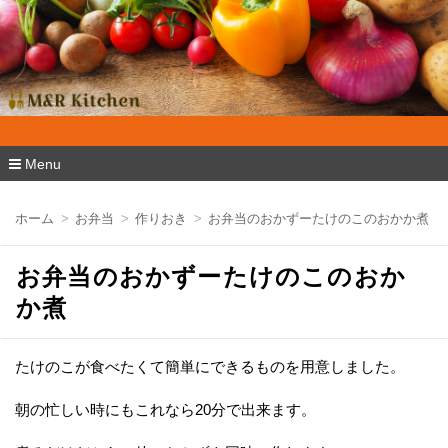
M&R Kitchen
Menu
コ
ン
ホーム
お弁当
作りおき
お弁当のおかずーたけのこのおかか煮
テ
ン
ツ
お弁当のおかずーたけのこのおか
へ
移
か煮
動
たけのこが食べたくて簡単にできるものを用意しました。
朝の忙しい時にもこれなら20分で出来ます。