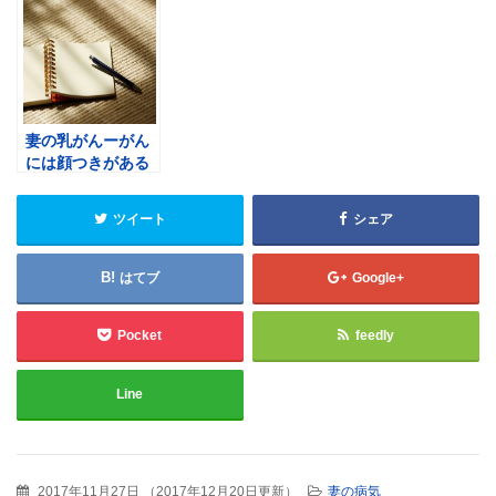
妻の乳がんーがん
には顔つきがある
ツイート
シェア
はてブ
Google+
Pocket
feedly
Line
2017年11月27日
（
2017年12月20日更新
）
妻の病気