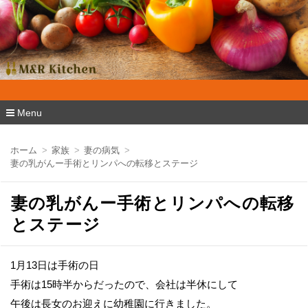
M&R Kitchen
Menu
コ
ン
ホーム
家族
妻の病気
テ
妻の乳がんー手術とリンパへの転移とステージ
ン
ツ
へ
妻の乳がんー手術とリンパへの転移
移
動
とステージ
1月13日は手術の日
手術は15時半からだったので、会社は半休にして
午後は長女のお迎えに幼稚園に行きました。