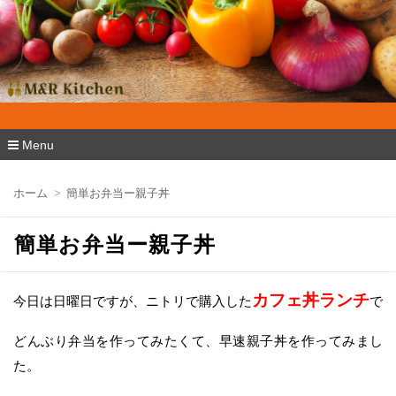
M&R Kitchen
Menu
コ
ン
ホーム
簡単お弁当ー親子丼
テ
ン
ツ
簡単お弁当ー親子丼
へ
移
動
カフェ丼ランチ
今日は日曜日ですが、ニトリで購入した
で
どんぶり弁当を作ってみたくて、早速親子丼を作ってみまし
た。