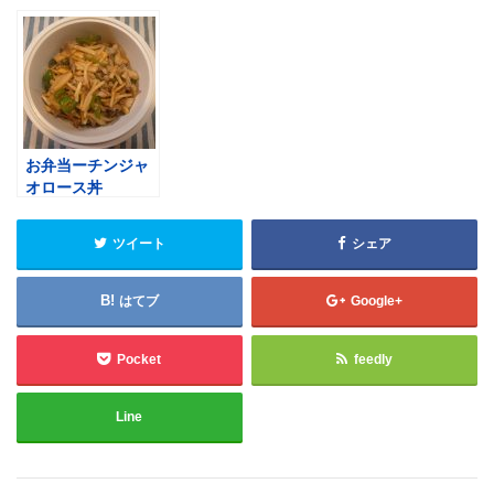
お弁当ーチンジャ
オロース丼
ツイート
シェア
はてブ
Google+
Pocket
feedly
Line