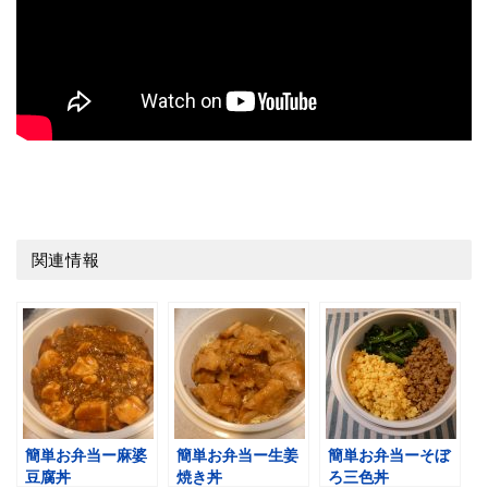
関連情報
簡単お弁当ー麻婆
簡単お弁当ー生姜
簡単お弁当ーそぼ
豆腐丼
焼き丼
ろ三色丼