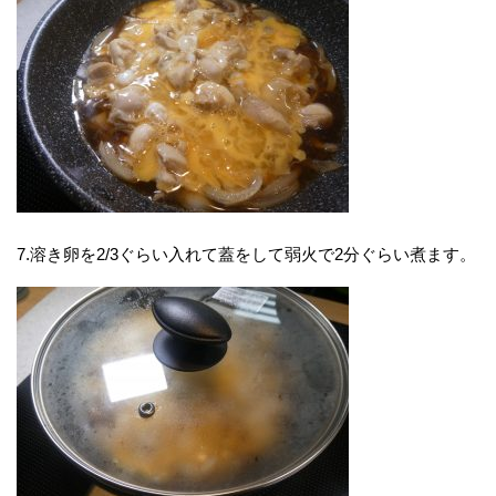
7.溶き卵を2/3ぐらい入れて蓋をして弱火で2分ぐらい煮ます。