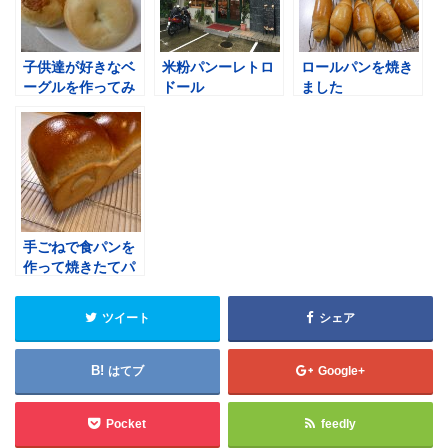
子供達が好きなベ
米粉パンーレトロ
ロールパンを焼き
ーグルを作ってみ
ドール
ました
た
手ごねで食パンを
作って焼きたてパ
ンを朝食に食べる
ツイート
シェア
はてブ
Google+
Pocket
feedly