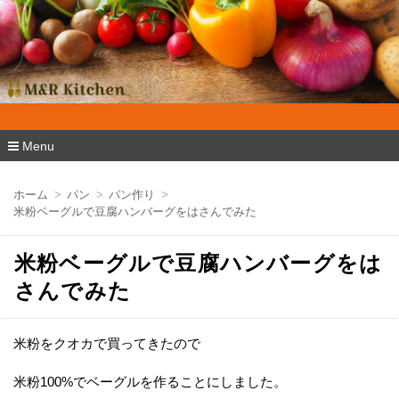
M&R Kitchen
Menu
コ
ン
ホーム
パン
パン作り
テ
米粉ベーグルで豆腐ハンバーグをはさんでみた
ン
ツ
へ
米粉ベーグルで豆腐ハンバーグをは
移
動
さんでみた
米粉をクオカで買ってきたので
米粉100%でベーグルを作ることにしました。