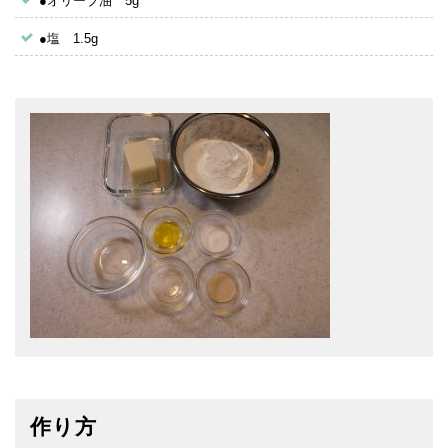
●オリーブ油 5g
●塩 1.5g
作り方